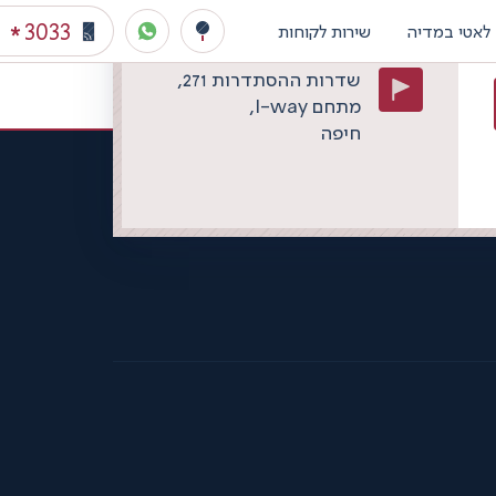
בקדימה-צורן
3033
*
3033
לאטי במדיה
שירות לקוחות
*
שדרות ההסתדרות 271,
מתחם I-way,
חיפה