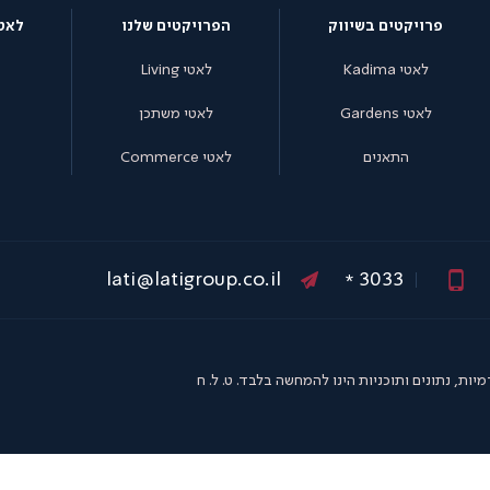
פרויקטים בשיווק
הפרויקטים שלנו
לאט
לאטי Kadima
לאטי Living
לאטי Gardens
לאטי משתכן
התאנים
לאטי Commerce
3033
lati@latigroup.co.il
*