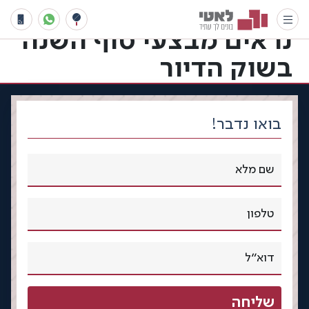
החל מ-99 אלף שקל: כך
נראים מבצעי סוף השנה
בשוק הדיור
בואו נדבר!