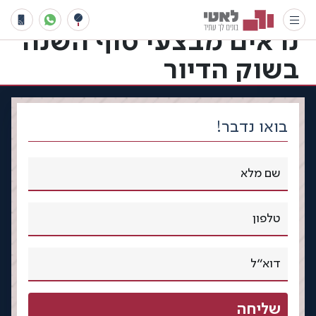
החל מ-99 אלף שקל: כך
נראים מבצעי סוף השנה
בשוק הדיור
בואו נדבר!