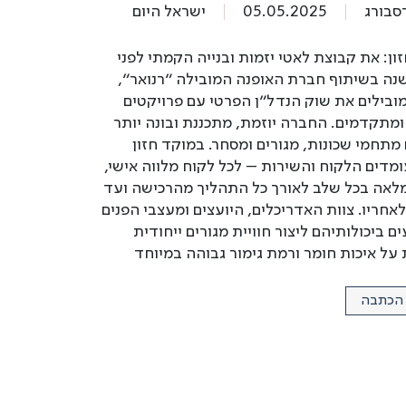
סבורג
05.05.2025
ישראל היום
ון: את קבוצת לאטי יזמות ובנייה הקמתי לפני
נה בשיתוף חברת האופנה המובילה ״רנואר”,
מובילים את שוק הנדל"ן הפרטי עם פרויקטים
ומתקדמים. החברה יוזמת, מתכננת ובונה יותר
תחמי שכונות, מגורים ומסחר. במוקד חזון
מדים הלקוח והשירות – לכל לקוח מלווה אישי,
לאה בכל שלב לאורך כל התהליך מהרכישה ועד
חריו. צוות האדריכלים, היועצים ומעצבי הפנים
ים ביכולותיהם ליצור חוויית מגורים ייחודית
על איכות חומר ורמת גימור גבוהה במיוחד
 הכתבה