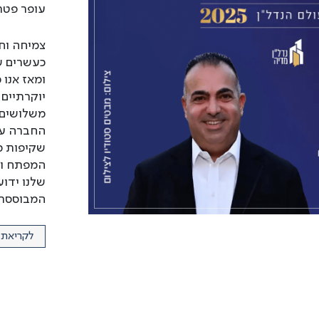
עופר פטר
צמיחה וחז
כעשרים ש
ומאז אנו 
יוקרתיים 
משלושים מ
החברה עו
שקיפות מ
המפתח ולא
שלנו ידוע
המבוססת 
לקריאת