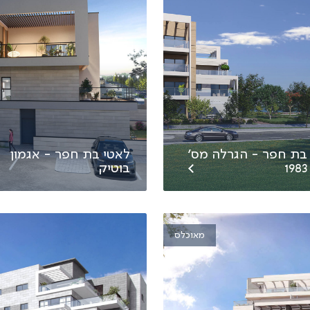
בת חפר - הגרלה מס׳
לאטי בת חפר - אגמון
1983
בוטיק
מאוכלס