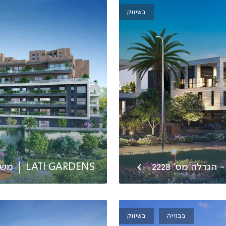
בשיווק
הגרלה מס' 2228
LATI GARDENS
משת
בבנייה
בשיווק