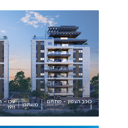
כוכב הצפון - מתחם
עכו - ר
משתכן
1911
I