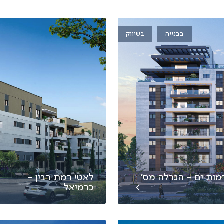
בבנייה
בשיווק
מות ים - הגרלה מס׳
לאטי רמת רבין -
כרמיאל