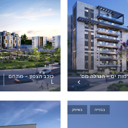
רמות ים - הגרלה מס׳
כוכב הצפון - מתחם
מ
L
בבנייה
בשיווק