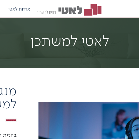
אודות לאטי
לאטי למשתכן
מנג
למש
בחזית ה