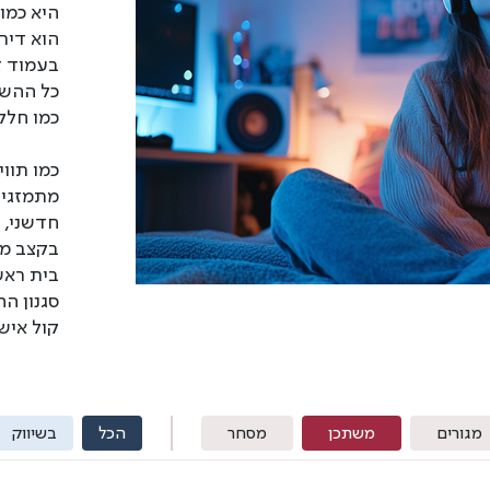
היא כמו 
הוא דיר
בעמוד ז
כל ההשר
כמו חלק
כמו תוו
מתמזגים 
חדשני, 
בקצב מש
בית ראש
סגנון ה
קול איש
מגורים
משתכן
מסחר
הכל
בשיווק