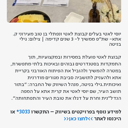
יוסי לאטי בעלים קבוצת לאטי ונפתלי בן טוב מעירוני ק.
אתא- שת"פ ממשיך ל- 3 שנים קדימה | צילום: גילי
בניטה
קבוצת לאטי פועלת במסירות ובמקצועיות
,
תוך
התמקדות בסטנדרטים גבוהים ובאיכות בלתי מתפשרת
,
במטרה להמשיך ולהוביל את הפיתוח האורבני בקריית
אתא ולהעניק לתושביה סביבת מגורים מודרנית
ואיכותית
.
גילי בניטה
,
מנהל השיווק של החברה
: "
בתור
תושב העיר
,
שם יוסי לאטי את קרית אתא על המפה
הנדל
"
נית וחרת על דגלו את טובת העיר והתפתחותה
".
למידע נוסף בפרויקטים בשיווק – התקשרו
3033*
או
היכנסו לאתר
>>לחצו כאן<<