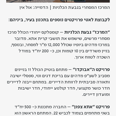
המרכז המסחרי בגבעת הכלניות | הדמייה: אול אין
לקבוצת לאטי פרויקטים נוספים בתכנון בעיר, ביניהם:
"המרכז" גבעת הכלניות
– קומפלקס ייחודי הכולל מרכז
מסחרי מרשים, שישמש את תושבי קרית אתא. מדובר
במרכז מדהים ביופיו שכולל 12,000 מ"ר למסחר, ובנוסף,
בניין משרדים בין 10 קומות וכן, כ- 200 יח"ד במודל
השכרה לטווח ארוך.
פרויקט ה"אבוקדו"
– מתחם בוטיק הכולל 11 בניינים
מסביב לשצ"פ מדהים עם בריכת דגים ונוי, ספסלי ישיבה
ותאורה סביבתית לרווחת הדיירים. במתחם ייבנה לדיירים
חדר כושר מקצועי, חדר קולנוע ייחודי, חדר ישיבות
ומועדון דיירים.
פרויקט "אתא צפון"
– החברה מתכננת כ- 500 יח"ד
בשני מתחמים בצמוד לכביש 22. המתחם הראשון הוא